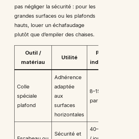
pas négliger la sécurité : pour les
grandes surfaces ou les plafonds
hauts, louer un échafaudage
plutôt que d’empiler des chaises.
Outil /
Prix
Utilité
matériau
indicatif
Adhérence
Colle
adaptée
8–15 €
spéciale
aux
par pot
plafond
surfaces
horizontales
40–80 €
Sécurité et
Escabeau ou
/ jour