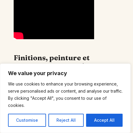
Finitions, peinture et
erreurs courantes à
éviter pendant les
We value your privacy
travaux de
We use cookies to enhance your browsing experience,
rénovation
serve personalised ads or content, and analyse our traffic.
By clicking "Accept All", you consent to our use of
Une fois la toile posée vient la
cookies.
phase de finition qui fait la
Customise
Reject All
Accept All
différence entre un chantier
amateur et un rendu pro.