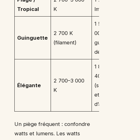
Tropical
K
lm
1 500–2
2 700 K
000 lm +
Guinguette
(filament)
guirlandes
décoratives
1 800–2
400 lm
2 700–3 000
Élégante
(suspension
K
et lampes
d’appoint)
Un piège fréquent : confondre
watts et lumens. Les watts