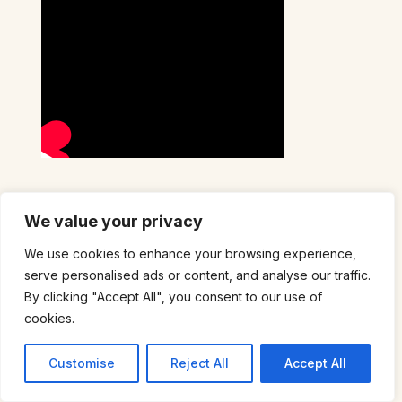
Solutions
We value your privacy
économiques et
We use cookies to enhance your browsing experience,
gestes immédiats
serve personalised ads or content, and analyse our traffic.
pour préparer une
By clicking "Accept All", you consent to our use of
soirée d’été sans
cookies.
stress
Customise
Reject All
Accept All
Organiser une soirée réussie ne