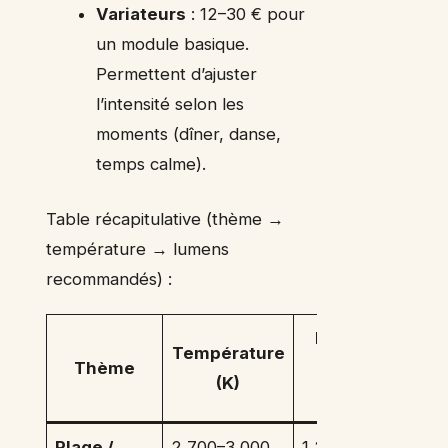
Variateurs
: 12–30 € pour
un module basique.
Permettent d’ajuster
l’intensité selon les
moments (dîner, danse,
temps calme).
Table récapitulative (thème →
température → lumens
recommandés) :
Lumens
Température
Thème
pour 20
(K)
m²
Plage /
2 700–3 000
1 200–1 800