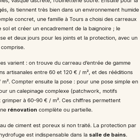
les, vasque discrète, robinetterie sobre. Ensuite pour la
gés, ils tiennent très bien dans un environnement humide
exemple concret, une famille à Tours a choisi des carreaux
sol et créer un encadrement de la baignoire ; le
ose et deux jours pour les joints et la protection, avec un
 comprise.
ttes varient : on trouve du carreau d’entrée de gamme
ns artisanales entre 60 et 120 € / m², et des rééditions
 m². Compter ensuite la pose : pour une pose simple en
 pour un calepinage complexe (patchwork, motifs
t grimper à 60–90 € / m². Ces chiffres permettent
 une
rénovation
complète ou partielle.
eau de ciment est poreux si non traité. La protection par
e hydrofuge est indispensable dans la
salle de bains
.