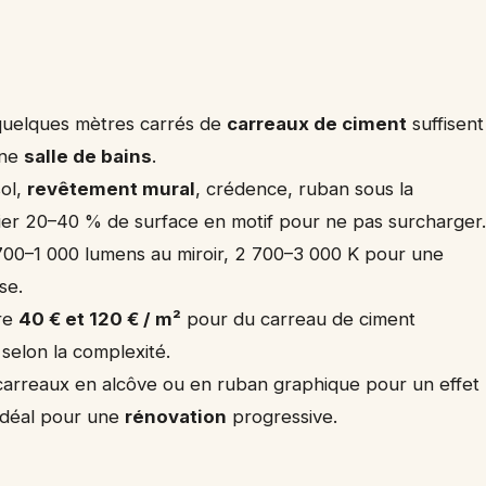
quelques mètres carrés de
carreaux de ciment
suffisent
une
salle de bains
.
sol,
revêtement mural
, crédence, ruban sous la
gier 20–40 % de surface en motif pour ne pas surcharger
700–1 000 lumens au miroir, 2 700–3 000 K pour une
se.
tre
40 € et 120 € / m²
pour du carreau de ciment
selon la complexité.
carreaux en alcôve ou en ruban graphique pour un effet
 idéal pour une
rénovation
progressive.