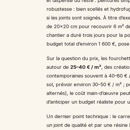
et dispense du reste : peintures simp
robustesse : bien scellés et hydrofu
si les joints sont soignés. À titre d’
de 20×20 cm pour recouvrir 6 m² de 
chantier a duré trois jours pour la p
budget total d’environ 1 600 €, pose
Sur la question du prix, les fourche
autour de
25–40 € / m²
, des créatio
contemporaines souvent à 40–80 € /
sol, prévoir environ 30–50 € / m² ;
alternés), le coût main-d’œuvre peu
d’anticiper un budget réaliste pour
Un dernier point technique : le carr
un joint de qualité et par une résin