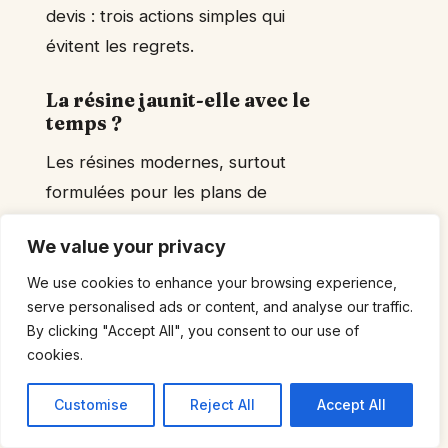
devis : trois actions simples qui
évitent les regrets.
La résine jaunit-elle avec le
temps ?
Les résines modernes, surtout
formulées pour les plans de
travail, sont traitées contre le
We value your privacy
jaunissement. Avec une exposition
limitée aux UV et un entretien
We use cookies to enhance your browsing experience,
serve personalised ads or content, and analyse our traffic.
adapté, le jaunissement reste
By clicking "Accept All", you consent to our use of
rare. Vérifiez la fiche technique du
cookies.
produit et demandez un
échantillon vieillissement au
Customise
Reject All
Accept All
fournisseur.