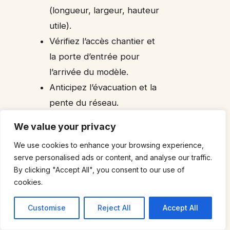
(longueur, largeur, hauteur
utile).
Vérifiez l’accès chantier et
la porte d’entrée pour
l’arrivée du modèle.
Anticipez l’évacuation et la
pente du réseau.
Prévoyez les
We value your privacy
branchements électriques
We use cookies to enhance your browsing experience,
pour balnéo ou éclairage
serve personalised ads or content, and analyse our traffic.
intégré.
By clicking "Accept All", you consent to our use of
Choisissez une robinetterie
cookies.
adaptée à la profondeur et
Customise
Reject All
Accept All
au style de la cuve.