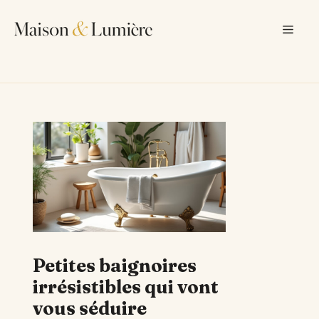
Aller
au
Men
contenu
Petites baignoires
irrésistibles qui vont
vous séduire