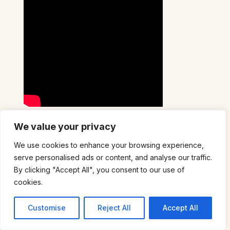
We value your privacy
Finitions, entretien
We use cookies to enhance your browsing experience,
bois et bonnes
serve personalised ads or content, and analyse our traffic.
pratiques après un
By clicking "Accept All", you consent to our use of
décapage naturel
cookies.
Un décapage réussi n’est que la
Customise
Reject All
Accept All
première étape. La finition