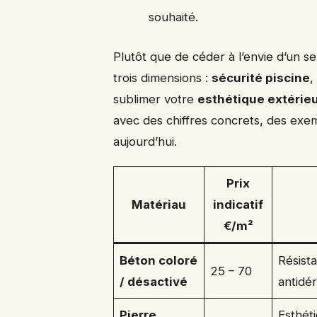
souhaité.
Plutôt que de céder à l’envie d’un s
trois dimensions :
sécurité piscine
,
sublimer votre
esthétique extérie
avec des chiffres concrets, des exe
aujourd’hui.
Prix
Matériau
indicatif
€/m²
Béton coloré
Résista
25 – 70
/ désactivé
antidé
Pierre
Esthét