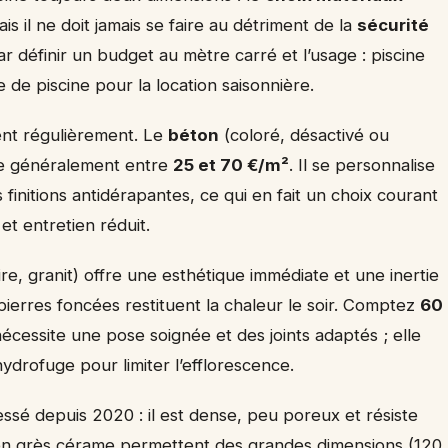
ais il ne doit jamais se faire au détriment de la
sécurité
r définir un budget au mètre carré et l’usage : piscine
e de piscine pour la location saisonnière.
ent régulièrement. Le
béton
(coloré, désactivé ou
te généralement entre
25 et 70 €/m²
. Il se personnalise
 finitions antidérapantes, ce qui en fait un choix courant
et entretien réduit.
ire, granit) offre une esthétique immédiate et une inertie
pierres foncées restituent la chaleur le soir. Comptez
60
nécessite une pose soignée et des joints adaptés ; elle
drofuge pour limiter l’efflorescence.
sé depuis 2020 : il est dense, peu poreux et résiste
s en grès cérame permettent des grandes dimensions (120