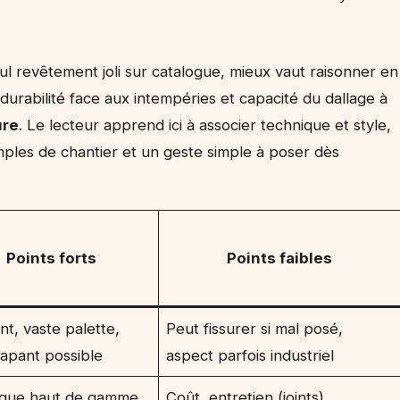
eul revêtement joli sur catalogue, mieux vaut raisonner en
 durabilité face aux intempéries et capacité du dallage à
ure
. Le lecteur apprend ici à associer technique et style,
mples de chantier et un geste simple à poser dès
Points forts
Points faibles
nt, vaste palette,
Peut fissurer si mal posé,
rapant possible
aspect parfois industriel
ique haut de gamme,
Coût, entretien (joints),