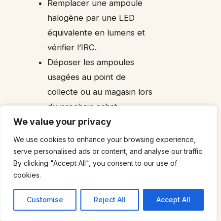
Remplacer une ampoule
halogène par une LED
équivalente en lumens et
vérifier l’IRC.
Déposer les ampoules
usagées au point de
collecte ou au magasin lors
du prochain achat.
We value your privacy
Comment convertir watts
We use cookies to enhance your browsing experience,
en lumens pour choisir une
serve personalised ads or content, and analyse our traffic.
ampoule LED ?
By clicking "Accept All", you consent to our use of
Il faut lire l’étiquette : les watts
cookies.
indiquent la consommation, les
Customise
Reject All
Accept All
lumens la lumière émise. En règle
générale, une ampoule de 60W