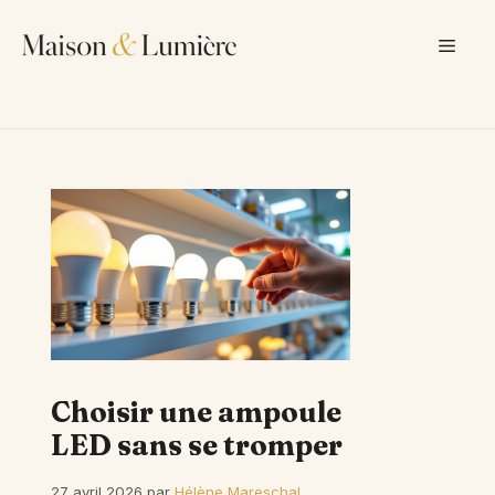
Aller
au
Men
contenu
Choisir une ampoule
LED sans se tromper
27 avril 2026
par
Hélène Mareschal