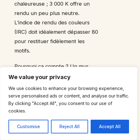
chaleureuse ; 3 000 K offre un
rendu un peu plus neutre.
L’indice de rendu des couleurs
(IRC) doit idéalement dépasser 80
pour restituer fidèlement les
motifs.
Pourquoi ça compte ? Un mur
carrelé avec relief verra ses
We value your privacy
textures mises en valeur par un
We use cookies to enhance your browsing experience,
éclairage rasant : une applique
serve personalised ads or content, and analyse our traffic.
placée à 20–30 cm du mur crée
By clicking "Accept All", you consent to our use of
cookies.
des ombres portées qui
accentuent la matière. À l’inverse,
Customise
Reject All
Accept All
un spot au plafond à 90 cm