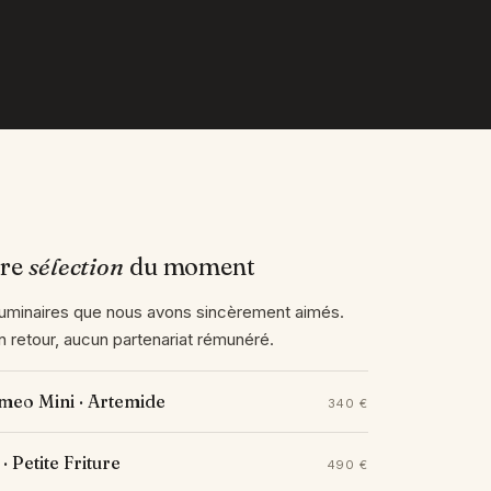
tre
sélection
du moment
uminaires que nous avons sincèrement aimés.
 retour, aucun partenariat rémunéré.
meo Mini · Artemide
340 €
 · Petite Friture
490 €