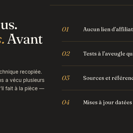
us.
01
Aucun lien d’affili
.
Avant
02
Tests à l’aveugle qu
echnique recopiée.
03
Sources et référen
 a vécu plusieurs
il fait à la pièce —
04
Mises à jour datées