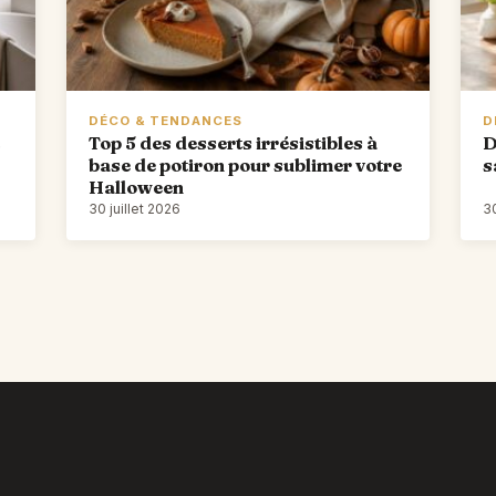
DÉCO & TENDANCES
D
Top 5 des desserts irrésistibles à
D
base de potiron pour sublimer votre
s
Halloween
30 juillet 2026
30