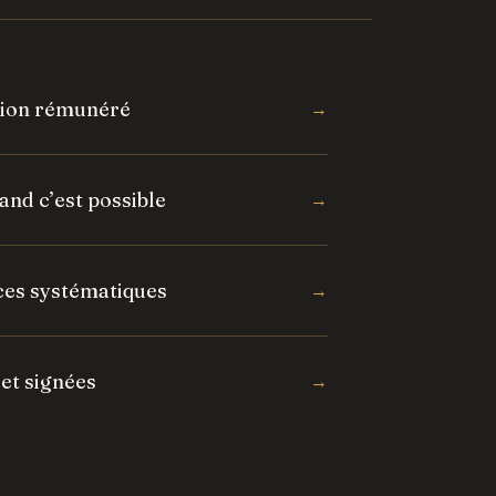
ation rémunéré
→
and c’est possible
→
ces systématiques
→
 et signées
→